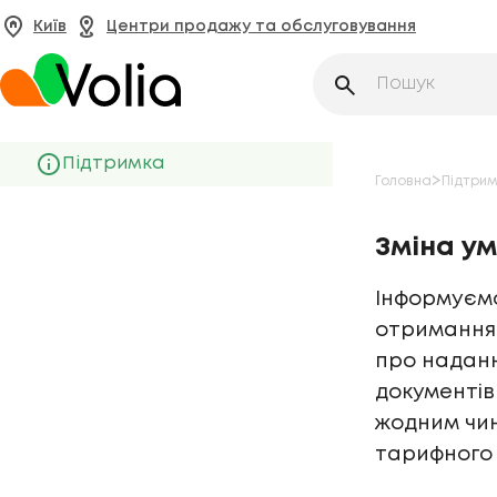
Київ
Центри продажу та обслуговування
Підтримка
>
Головна
Підтри
Зміна ум
Інформуєм
отримання 
про наданн
документів
жодним чин
тарифного 