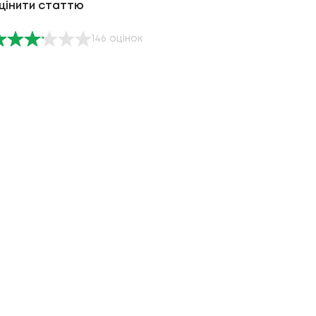
цінити статтю
146
оцінок