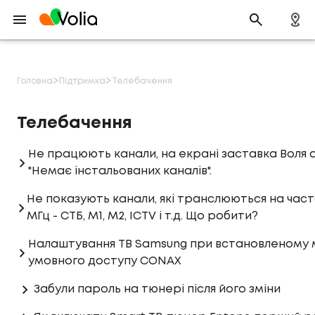
>
>
Головна
Підтримка
Телебачення
Телебачення
Не працюють канали, на екрані заставка Воля 
"Немає інстальованих каналів".
Не показують канали, які транслюються на част
МГц - СТБ, М1, М2, ICTV і т.д. Що робити?
Налаштування ТВ Samsung при встановленому 
умовного доступу CONAX
Забули пароль на тюнері після його зміни