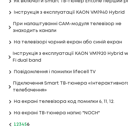
Як включати Smart ТВ-тюнер Entone перший р
Інструкція з експлуатації KAON VM1940 Hybrid
При налаштуванні САМ-модуля телевізор не
знаходить канали
На телевізорі чорний екран або синій екран
Інструкція з експлуатації KAON VM1920 Hybrid w
Fi dual band
Повідомлення і помилки lifecell TV
Підключення Smart ТВ-тюнера «Інтерактивног
телебачення»
На екрані телевізора код помилки 6, 11, 12.
На екрані ТВ-тюнера напис "NOCH"
1
2
3
4
5
6